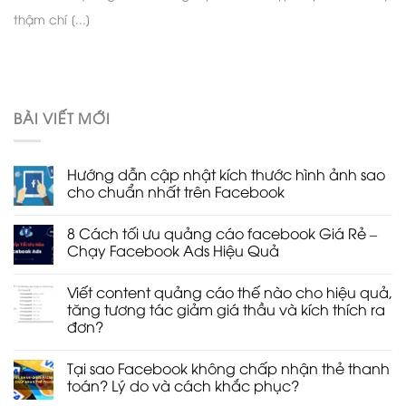
thậm chí [...]
BÀI VIẾT MỚI
Hướng dẫn cập nhật kích thước hình ảnh sao
cho chuẩn nhất trên Facebook
Không
có
8 Cách tối ưu quảng cáo facebook Giá Rẻ –
bình
luận
Chạy Facebook Ads Hiệu Quả
ở
Hướng
Không
dẫn
có
Viết content quảng cáo thế nào cho hiệu quả,
cập
bình
nhật
luận
tăng tương tác giảm giá thầu và kích thích ra
kích
ở
đơn?
thước
8
hình
Cách
Không
ảnh
tối
có
sao
ưu
Tại sao Facebook không chấp nhận thẻ thanh
bình
cho
quảng
luận
toán? Lý do và cách khắc phục?
chuẩn
cáo
ở
nhất
facebook
Viết
Không