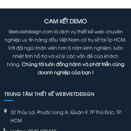
Hệ
thống
tư
vấn
khởi
CAM KẾT DEMO
nghiệp
Webvietdesign.com là dịch vụ thiết kế web chuyên
nghiệp uy tín hàng đầu Việt Nam có trụ sở tại Tp HCM.
Với đội ngũ nhân viên hơn 5 năm kinh nghiệm, luôn
nhiệt tình hỗ trợ và xử lý các vấn đề của khách
hàng.
Chúng tôi luôn đồng hành và phát triển cùng
doanh nghiệp của bạn !
TRUNG TÂM THIẾT KẾ WEBVIETDESIGN
32 Thủy Lợi, Phước Long A, Quận 9, TP Thủ Đức, TP.
HCM