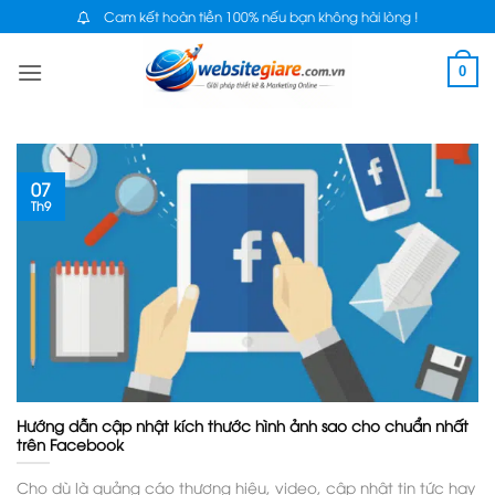
Bỏ
Cam kết hoàn tiền 100% nếu bạn không hài lòng !
qua
0
nội
dung
07
Th9
Hướng dẫn cập nhật kích thước hình ảnh sao cho chuẩn nhất
trên Facebook
Cho dù là quảng cáo thương hiệu, video, cập nhật tin tức hay