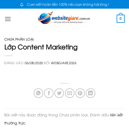
Bỏ
Cam kết hoàn tiền 100% nếu bạn không hài lòng !
qua
0
nội
dung
CHƯA PHÂN LOẠI
Lớp Content Marketing
ĐĂNG VÀO
06/08/2020
BỞI
WEBGIARE2026
Bài viết này được đăng trong Chưa phân loại. Đánh dấu
liên kết
thường trực
.