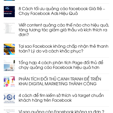
Không
có
8 Cách tối ưu quảng cáo facebook Giá Rẻ –
bình
luận
Chạy Facebook Ads Hiệu Quả
ở
Hướng
Không
dẫn
có
Viết content quảng cáo thế nào cho hiệu quả,
cập
bình
nhật
luận
tăng tương tác giảm giá thầu và kích thích ra
kích
ở
đơn?
thước
8
hình
Cách
Không
ảnh
tối
có
sao
ưu
Tại sao Facebook không chấp nhận thẻ thanh
bình
cho
quảng
luận
toán? Lý do và cách khắc phục?
chuẩn
cáo
ở
nhất
facebook
Viết
Không
trên
Giá
content
có
Facebook
Rẻ
Tổng hợp 4 cách phân tích Page đối thủ để
quảng
bình
–
cáo
luận
chạy quảng cáo Facebook hiệu quả hơn
Chạy
thế
ở
Facebook
nào
Tại
Không
Ads
cho
sao
có
Hiệu
PHÂN TÍCH ĐỐI THỦ CẠNH TRANH ĐỂ TRIỂN
hiệu
Facebook
bình
Quả
quả,
không
luận
KHAI DIGITAL MARKETING THÀNH CÔNG
tăng
chấp
ở
tương
nhận
Tổng
Không
tác
thẻ
hợp
có
4 cách để tìm kiếm sở thích và target chuẩn
giảm
thanh
4
bình
giá
toán?
cách
luận
khách hàng trên Facebook
thầu
Lý
phân
ở
và
do
tích
PHÂN
Không
kích
và
Page
TÍCH
có
Vì sao quảng cáo Facebook không ra đơn ?
thích
cách
đối
ĐỐI
bình