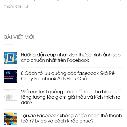
thậm chí [...]
BÀI VIẾT MỚI
Hướng dẫn cập nhật kích thước hình ảnh sao
cho chuẩn nhất trên Facebook
Không
có
8 Cách tối ưu quảng cáo facebook Giá Rẻ –
bình
luận
Chạy Facebook Ads Hiệu Quả
ở
Hướng
Không
dẫn
có
Viết content quảng cáo thế nào cho hiệu quả,
cập
bình
nhật
luận
tăng tương tác giảm giá thầu và kích thích ra
kích
ở
đơn?
thước
8
hình
Cách
Không
ảnh
tối
có
sao
ưu
Tại sao Facebook không chấp nhận thẻ thanh
bình
cho
quảng
luận
toán? Lý do và cách khắc phục?
chuẩn
cáo
ở
nhất
facebook
Viết
Không