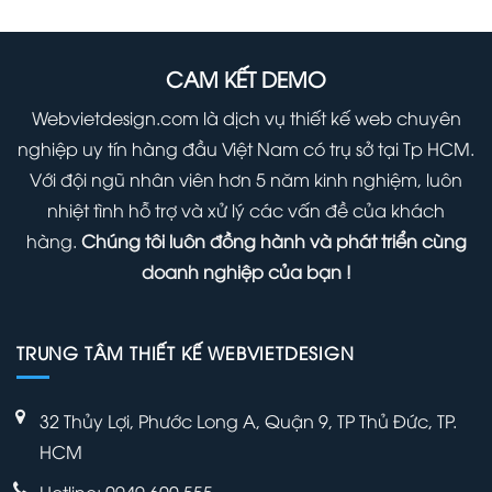
Hệ
thống
tư
vấn
khởi
CAM KẾT DEMO
nghiệp
Webvietdesign.com là dịch vụ thiết kế web chuyên
nghiệp uy tín hàng đầu Việt Nam có trụ sở tại Tp HCM.
Với đội ngũ nhân viên hơn 5 năm kinh nghiệm, luôn
nhiệt tình hỗ trợ và xử lý các vấn đề của khách
hàng.
Chúng tôi luôn đồng hành và phát triển cùng
doanh nghiệp của bạn !
TRUNG TÂM THIẾT KẾ WEBVIETDESIGN
32 Thủy Lợi, Phước Long A, Quận 9, TP Thủ Đức, TP.
HCM