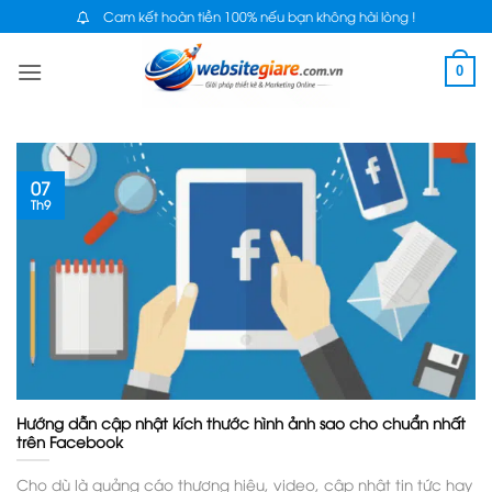
Bỏ
Cam kết hoàn tiền 100% nếu bạn không hài lòng !
qua
0
nội
dung
07
Th9
Hướng dẫn cập nhật kích thước hình ảnh sao cho chuẩn nhất
trên Facebook
Cho dù là quảng cáo thương hiệu, video, cập nhật tin tức hay