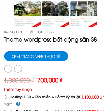
TRANG CHỦ
/
BẤT ĐỘNG SẢN
Theme wordpress bất động sản 38
XEM TRANG WEB THỰC TẾ
Giá
Giá
1,000,000
₫
700,000
₫
gốc
hiện
Thêm tùy chọn
là:
tại
1,000,000 ₫.
là:
/
1,100,000 ₫
Hosting 1GB + Tên miền + Hỗ trợ kỹ thuật
700,000 ₫.
năm
/