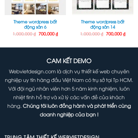
Theme wordpress bất
Theme wordpress bất
động sản 6
động sản 14
Giá
Giá
Giá
Giá
1,000,000
₫
700,000
₫
1,000,000
₫
700,000
₫
gốc
hiện
gốc
hiện
là:
tại
là:
tại
1,000,000 ₫.
là:
1,000,000 ₫.
là:
000 ₫.
700,000 ₫.
700,00
CAM KẾT DEMO
Webvietdesign.com là dịch vụ thiết kế web chuyên
nghiệp uy tín hàng đầu Việt Nam có trụ sở tại Tp HCM.
Với đội ngũ nhân viên hơn 5 năm kinh nghiệm, luôn
nhiệt tình hỗ trợ và xử lý các vấn đề của khách
hàng.
Chúng tôi luôn đồng hành và phát triển cùng
doanh nghiệp của bạn !
TRUNG TÂM THIẾT KẾ WEBVIETDESIGN