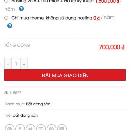
1,500,000 ₫
Hosting 2GB + Tên miền + Hỗ trợ kỹ thuật
năm
/ năm
0 ₫
Chỉ mua theme, không sử dụng hosting
TỔNG CỘNG
700,000 ₫
Theme wordpress bất động sản 38 số lượng
ĐẶT MUA GIAO DIỆN
SKU:
8577
Danh mục:
Bất động sản
Thẻ:
bất động sản