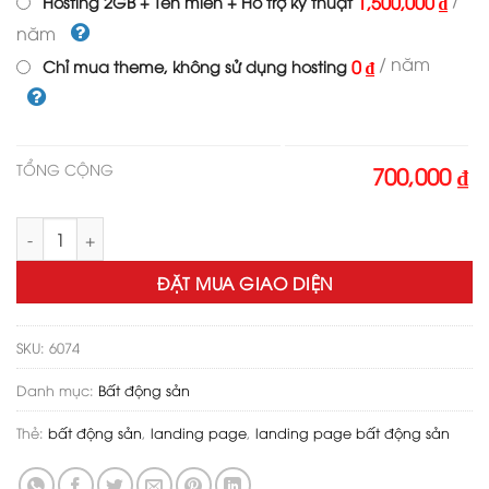
1,500,000 ₫
Hosting 2GB + Tên miền + Hỗ trợ kỹ thuật
năm
/ năm
0 ₫
Chỉ mua theme, không sử dụng hosting
TỔNG CỘNG
700,000 ₫
Theme wordpress bất động sản 14 số lượng
ĐẶT MUA GIAO DIỆN
SKU:
6074
Danh mục:
Bất động sản
Thẻ:
bất động sản
,
landing page
,
landing page bất động sản