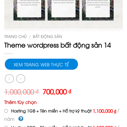
TRANG CHỦ
/
BẤT ĐỘNG SẢN
Theme wordpress bất động sản 14
XEM TRANG WEB THỰC TẾ
Giá
Giá
1,000,000
₫
700,000
₫
gốc
hiện
Thêm tùy chọn
là:
tại
1,000,000 ₫.
là:
/
1,100,000 ₫
Hosting 1GB + Tên miền + Hỗ trợ kỹ thuật
700,000 ₫.
năm
/