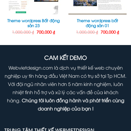
Theme wordpress Bất động
Theme wordpress bất
sản 23
động sản 01
Giá
Giá
Giá
Giá
1,000,000
₫
700,000
₫
1,000,000
₫
700,000
₫
gốc
hiện
gốc
hiện
là:
tại
là:
tại
1,000,000 ₫.
là:
1,000,000 ₫.
là:
000 ₫.
700,000 ₫.
700,00
CAM KẾT DEMO
Webvietdesign.com là dịch vụ thiết kế web chuyên
nghiệp uy tín hàng đầu Việt Nam có trụ sở tại Tp HCM.
Với đội ngũ nhân viên hơn 5 năm kinh nghiệm, luôn
nhiệt tình hỗ trợ và xử lý các vấn đề của khách
hàng.
Chúng tôi luôn đồng hành và phát triển cùng
doanh nghiệp của bạn !
TRUNG TÂM THIẾT KẾ WEBVIETDESIGN