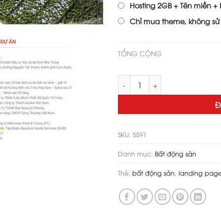
Hosting 2GB + Tên miền + H
Chỉ mua theme, không sử
TỔNG CỘNG
Theme wordpress bất động sả
Đ
SKU:
5591
Danh mục:
Bất động sản
Thẻ:
bất động sản
,
landing pag