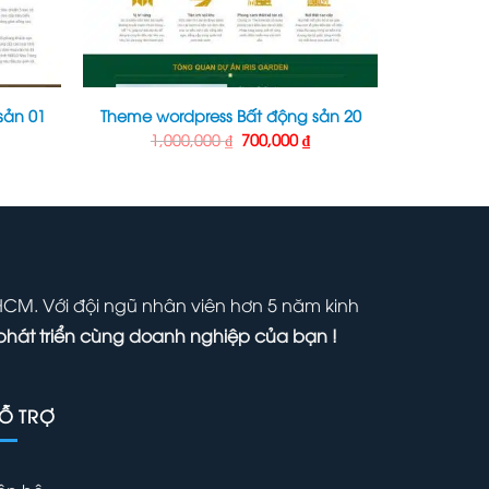
sản 01
Theme wordpress Bất động sản 20
Giá
Giá
Giá
1,000,000
₫
700,000
₫
hiện
gốc
hiện
ại
là:
tại
₫.
à:
1,000,000 ₫.
là:
00,000 ₫.
700,000 ₫.
 HCM. Với đội ngũ nhân viên hơn 5 năm kinh
phát triển cùng doanh nghiệp của bạn !
Ỗ TRỢ