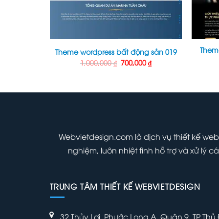
Them
ng sản 15
Theme wordpress bất động sản 019
Giá
Giá
Giá
00
₫
1,000,000
₫
700,000
₫
hiện
gốc
hiện
tại
là:
tại
000 ₫.
là:
1,000,000 ₫.
là:
700,000 ₫.
700,000 ₫.
Webvietdesign.com là dịch vụ thiết kế web
nghiệm, luôn nhiệt tình hỗ trợ và xử lý
TRUNG TÂM THIẾT KẾ WEBVIETDESIGN
32 Thủy Lợi, Phước Long A, Quận 9, TP Thủ