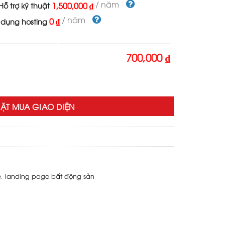
700,000 ₫.
/ năm
1,500,000 ₫
ỗ trợ kỹ thuật
/ năm
0 ₫
 dụng hosting
700,000 ₫
n 08 số lượng
ẶT MUA GIAO DIỆN
e
,
landing page bất động sản