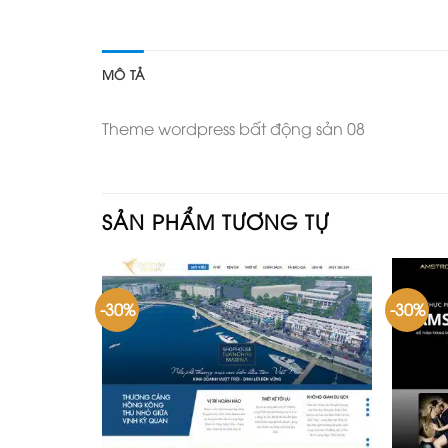
MÔ TẢ
Theme wordpress bất động sản 08
SẢN PHẨM TƯƠNG TỰ
-30%
-30%