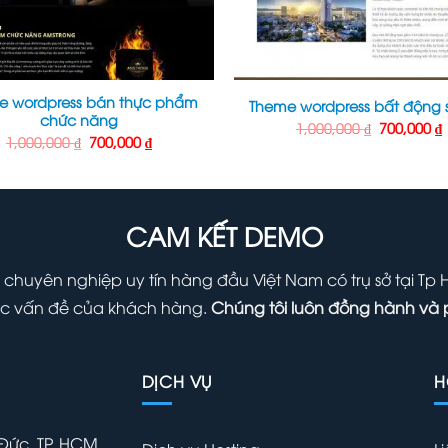
e wordpress bán thực phẩm
Theme wordpress bất động 
chức năng
Giá
1,000,000
₫
700,000
₫
gốc
Giá
Giá
1,000,000
₫
700,000
₫
là:
t
gốc
hiện
1,000,000 
l
là:
tại
7
1,000,000 ₫.
là:
700,000 ₫.
CAM KẾT DEMO
 chuyên nghiệp uy tín hàng đầu Việt Nam có trụ sở tại Tp
 các vấn đề của khách hàng.
Chúng tôi luôn đồng hành và 
DỊCH VỤ
H
 Đức, TP. HCM