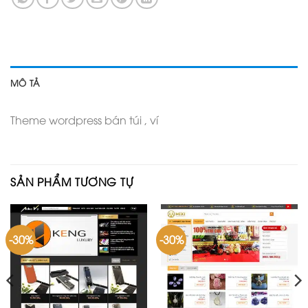
MÔ TẢ
Theme wordpress bán túi , ví
SẢN PHẨM TƯƠNG TỰ
-30%
-30%