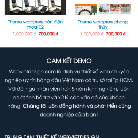
Theme wordpress bán điện
Theme wordpress phong
thoại 02
thủy
Giá
Giá
Giá
Giá
1,000,000
₫
700,000
₫
1,000,000
₫
700,000
₫
gốc
hiện
gốc
hiện
là:
tại
là:
tại
1,000,000 ₫.
là:
1,000,000 ₫.
là:
000 ₫.
700,000 ₫.
700,00
CAM KẾT DEMO
Webvietdesign.com là dịch vụ thiết kế web chuyên
nghiệp uy tín hàng đầu Việt Nam có trụ sở tại Tp HCM.
Với đội ngũ nhân viên hơn 5 năm kinh nghiệm, luôn
nhiệt tình hỗ trợ và xử lý các vấn đề của khách
hàng.
Chúng tôi luôn đồng hành và phát triển cùng
doanh nghiệp của bạn !
TRUNG TÂM THIẾT KẾ WEBVIETDESIGN