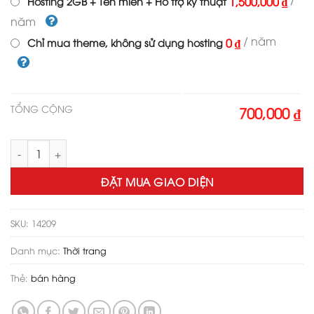
1,500,000 ₫
Hosting 2GB + Tên miền + Hỗ trợ kỹ thuật
năm
/ năm
0 ₫
Chỉ mua theme, không sử dụng hosting
TỔNG CỘNG
700,000 ₫
Theme wordpress bán túi , ví số lượng
ĐẶT MUA GIAO DIỆN
SKU:
14209
Danh mục:
Thời trang
Thẻ:
bán hàng