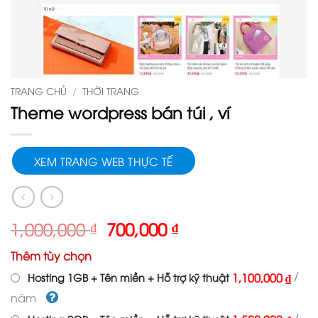
TRANG CHỦ
/
THỜI TRANG
Theme wordpress bán túi , ví
XEM TRANG WEB THỰC TẾ
Giá
Giá
1,000,000
₫
700,000
₫
gốc
hiện
Thêm tùy chọn
là:
tại
1,000,000 ₫.
là:
/
1,100,000 ₫
Hosting 1GB + Tên miền + Hỗ trợ kỹ thuật
700,000 ₫.
năm
/