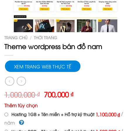
TRANG CHỦ
/
THỜI TRANG
Theme wordpress bán đồ nam
XEM TRANG WEB THỰC TẾ
Giá
Giá
1,000,000
₫
700,000
₫
gốc
hiện
Thêm tùy chọn
là:
tại
1,000,000 ₫.
là:
/
1,100,000 ₫
Hosting 1GB + Tên miền + Hỗ trợ kỹ thuật
700,000 ₫.
năm
/