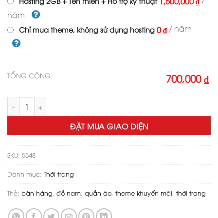
1,500,000 ₫
Hosting 2GB + Tên miền + Hỗ trợ kỹ thuật
năm
/ năm
0 ₫
Chỉ mua theme, không sử dụng hosting
TỔNG CỘNG
700,000 ₫
Theme wordpress bán đồ nam số lượng
ĐẶT MUA GIAO DIỆN
SKU:
5548
Danh mục:
Thời trang
Thẻ:
bán hàng
,
đồ nam
,
quần áo
,
theme khuyến mãi
,
thời trang