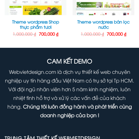
Theme wordpress Shop
Theme wordpress bán lọc
thực phẩm tươi
nước
Giá
Giá
Giá
Giá
1,000,000
₫
700,000
₫
1,000,000
₫
700,000
₫
gốc
hiện
gốc
hiện
là:
tại
là:
tại
1,000,000 ₫.
là:
1,000,000 ₫.
là:
000 ₫.
700,000 ₫.
700,00
CAM KẾT DEMO
Webvietdesign.com là dịch vụ thiết kế web chuyên
nghiệp uy tín hàng đầu Việt Nam có trụ sở tại Tp HCM.
Với đội ngũ nhân viên hơn 5 năm kinh nghiệm, luôn
nhiệt tình hỗ trợ và xử lý các vấn đề của khách
hàng.
Chúng tôi luôn đồng hành và phát triển cùng
doanh nghiệp của bạn !
TRUNG TÂM THIẾT KẾ WEBVIETDESIGN