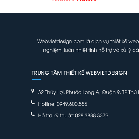
hiện
gốc
hiện
tại
là:
tại
000 ₫.
là:
1,000,000 ₫.
là:
700,000 ₫.
700,000 ₫.
Webvietdesign.com là dịch vụ thiết kế web
nghiệm, luôn nhiệt tình hỗ trợ và xử lý
TRUNG TÂM THIẾT KẾ WEBVIETDESIGN
32 Thủy Lợi, Phước Long A, Quận 9, TP Thủ
Hotline: 0949.600.555
Hỗ trợ kỹ thuật: 028.3888.3379