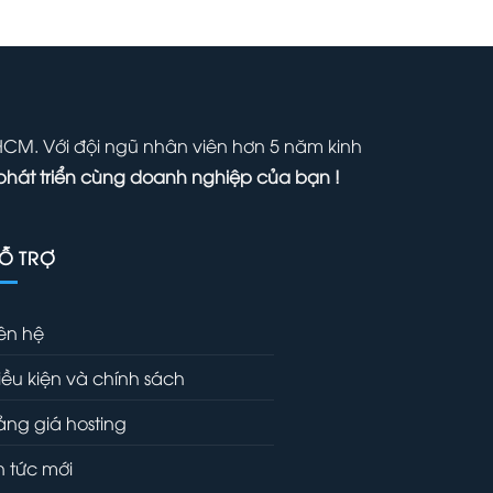
là:
tại
hiện
1,000,000 ₫.
là:
ại
700,000 ₫.
₫.
à:
00,000 ₫.
 HCM. Với đội ngũ nhân viên hơn 5 năm kinh
phát triển cùng doanh nghiệp của bạn !
Ỗ TRỢ
iên hệ
iều kiện và chính sách
ảng giá hosting
in tức mới