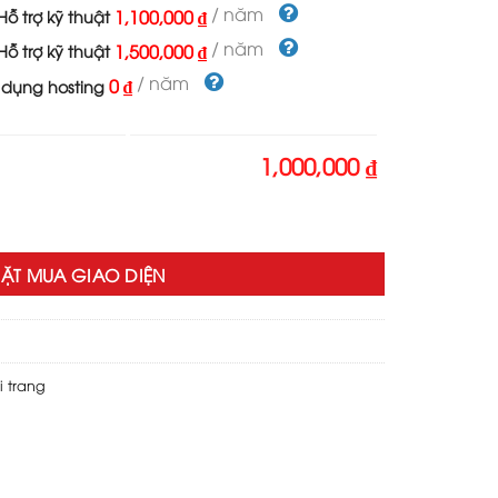
000 ₫.
là:
/ năm
1,100,000 ₫
ỗ trợ kỹ thuật
1,000,000 ₫.
/ năm
1,500,000 ₫
ỗ trợ kỹ thuật
/ năm
0 ₫
 dụng hosting
1,000,000 ₫
o giống coolmate số lượng
ẶT MUA GIAO DIỆN
i trang