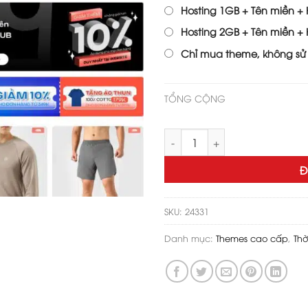
1,300,
Hosting 1GB + Tên miền + H
Hosting 2GB + Tên miền + H
Chỉ mua theme, không sử
TỔNG CỘNG
Theme wordpress bán quần á
Đ
SKU:
24331
Danh mục:
Themes cao cấp
,
Thờ