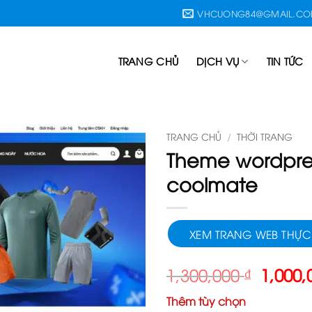
VHCUONG84@GMAIL.C
TRANG CHỦ
DỊCH VỤ
TIN TỨC
TRANG CHỦ
/
THỜI TRANG
Theme wordpre
coolmate
XEM TRANG WEB THỰC
Giá
1,300,000
₫
1,000
gốc
Thêm tùy chọn
là: