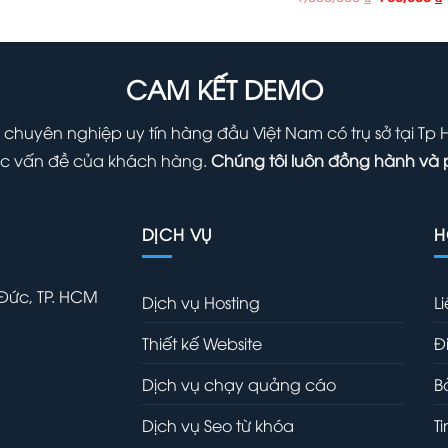
là:
tại
gốc
1,000,000 ₫.
là:
là:
t
700,000 ₫.
1,000,000 
l
7
CAM KẾT DEMO
 chuyên nghiệp uy tín hàng đầu Việt Nam có trụ sở tại Tp
 các vấn đề của khách hàng.
Chúng tôi luôn đồng hành và 
DỊCH VỤ
H
 Đức, TP. HCM
Dịch vụ Hosting
L
Thiết kế Website
Đ
Dịch vụ chạy quảng cáo
B
Dịch vụ Seo từ khóa
T