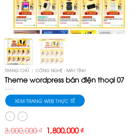
TRANG CHỦ
/
CÔNG NGHỆ - MÁY TÍNH
Theme wordpress bán điện thoại 07
XEM TRANG WEB THỰC TẾ
Giá
Giá
3,000,000
₫
1,800,000
₫
gốc
hiện