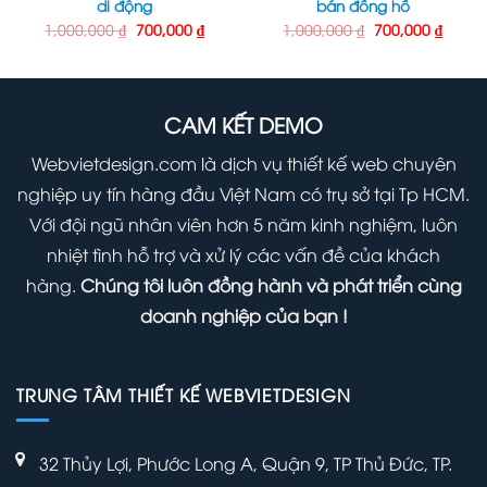
di động
bán đồng hồ
Giá
Giá
Giá
Giá
1,000,000
₫
700,000
₫
1,000,000
₫
700,000
₫
gốc
hiện
gốc
hiện
là:
tại
là:
tại
1,000,000 ₫.
là:
1,000,000 ₫.
là:
000 ₫.
700,000 ₫.
700,00
CAM KẾT DEMO
Webvietdesign.com là dịch vụ thiết kế web chuyên
nghiệp uy tín hàng đầu Việt Nam có trụ sở tại Tp HCM.
Với đội ngũ nhân viên hơn 5 năm kinh nghiệm, luôn
nhiệt tình hỗ trợ và xử lý các vấn đề của khách
hàng.
Chúng tôi luôn đồng hành và phát triển cùng
doanh nghiệp của bạn !
TRUNG TÂM THIẾT KẾ WEBVIETDESIGN
32 Thủy Lợi, Phước Long A, Quận 9, TP Thủ Đức, TP.