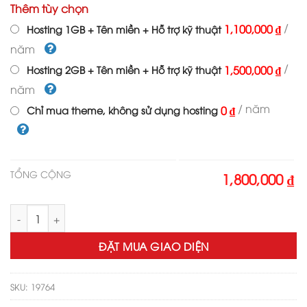
Thêm tùy chọn
là:
tại
3,000,000 ₫.
là:
/
1,100,000 ₫
Hosting 1GB + Tên miền + Hỗ trợ kỹ thuật
1,800,000 ₫.
năm
/
1,500,000 ₫
Hosting 2GB + Tên miền + Hỗ trợ kỹ thuật
năm
/ năm
0 ₫
Chỉ mua theme, không sử dụng hosting
TỔNG CỘNG
1,800,000 ₫
Theme wordpress bán điện thoại 07 số lượng
ĐẶT MUA GIAO DIỆN
SKU:
19764