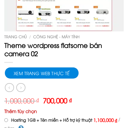
TRANG CHỦ
/
CÔNG NGHỆ - MÁY TÍNH
Theme wordpress flatsome bán
camera 02
XEM TRANG WEB THỰC TẾ
Giá
Giá
1,000,000
₫
700,000
₫
gốc
hiện
Thêm tùy chọn
là:
tại
1,000,000 ₫.
là:
/
1,100,000 ₫
Hosting 1GB + Tên miền + Hỗ trợ kỹ thuật
700,000 ₫.