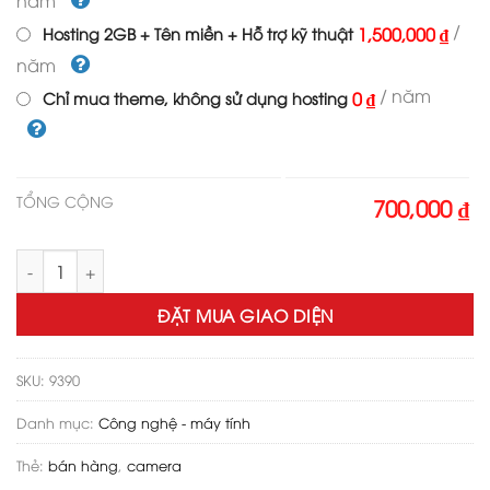
năm
/
1,500,000 ₫
Hosting 2GB + Tên miền + Hỗ trợ kỹ thuật
năm
/ năm
0 ₫
Chỉ mua theme, không sử dụng hosting
TỔNG CỘNG
700,000 ₫
Theme wordpress flatsome bán camera 02 số lượng
ĐẶT MUA GIAO DIỆN
SKU:
9390
Danh mục:
Công nghệ - máy tính
Thẻ:
bán hàng
,
camera