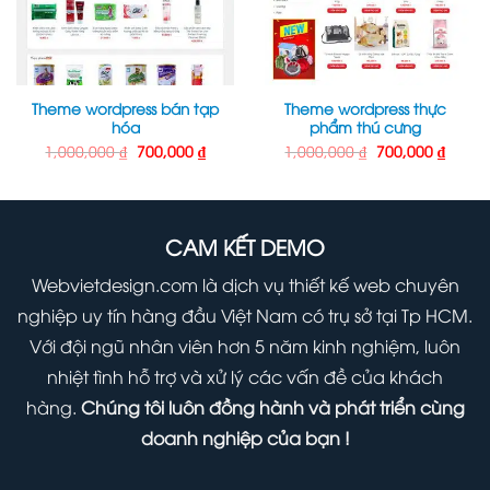
Theme wordpress bán tạp
Theme wordpress thực
hóa
phẩm thú cưng
Giá
Giá
Giá
Giá
1,000,000
₫
700,000
₫
1,000,000
₫
700,000
₫
gốc
hiện
gốc
hiện
là:
tại
là:
tại
1,000,000 ₫.
là:
1,000,000 ₫.
là:
000 ₫.
700,000 ₫.
700,00
CAM KẾT DEMO
Webvietdesign.com là dịch vụ thiết kế web chuyên
nghiệp uy tín hàng đầu Việt Nam có trụ sở tại Tp HCM.
Với đội ngũ nhân viên hơn 5 năm kinh nghiệm, luôn
nhiệt tình hỗ trợ và xử lý các vấn đề của khách
hàng.
Chúng tôi luôn đồng hành và phát triển cùng
doanh nghiệp của bạn !