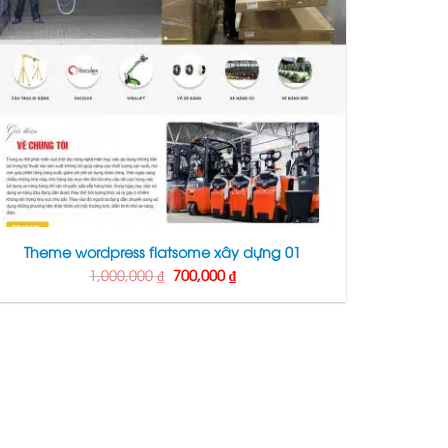
Theme wordpress flatsome xây dựng 01
Giá
Giá
1,000,000
₫
700,000
₫
gốc
hiện
là:
tại
1,000,000 ₫.
là:
700,000 ₫.