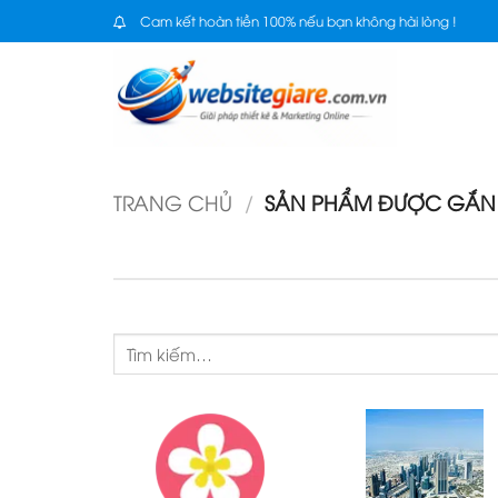
Bỏ
Cam kết hoàn tiền 100% nếu bạn không hài lòng !
qua
nội
dung
TRANG CHỦ
/
SẢN PHẨM ĐƯỢC GẮN 
Tìm
kiếm: