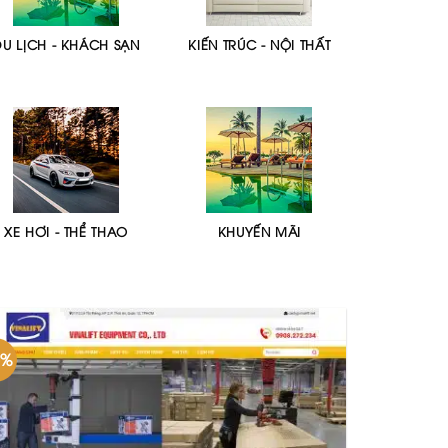
DU LỊCH - KHÁCH SẠN
KIẾN TRÚC - NỘI THẤT
XE HƠI - THỂ THAO
KHUYẾN MÃI
0%