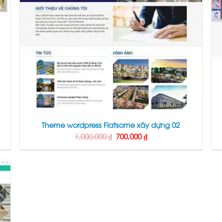
Theme wordpress Flatsome xây dựng 02
Giá
Giá
1,000,000
₫
700,000
₫
gốc
hiện
là:
tại
1,000,000 ₫.
là:
700,000 ₫.