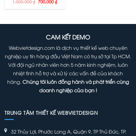
Giá
Giá
1,000,000
₫
700,000
₫
gốc
hiện
là:
tại
1,000,000 ₫.
là:
700,000 ₫.
CAM KẾT DEMO
Webvietdesign.com là dịch vụ thiết kế web chuyên
nghiệp uy tín hàng đầu Việt Nam có trụ sở tại Tp HCM.
Với đội ngũ nhân viên hơn 5 năm kinh nghiệm, luôn
nhiệt tình hỗ trợ và xử lý các vấn đề của khách
hàng.
Chúng tôi luôn đồng hành và phát triển cùng
doanh nghiệp của bạn !
TRUNG TÂM THIẾT KẾ WEBVIETDESIGN
32 Thủy Lợi, Phước Long A, Quận 9, TP Thủ Đức, TP.