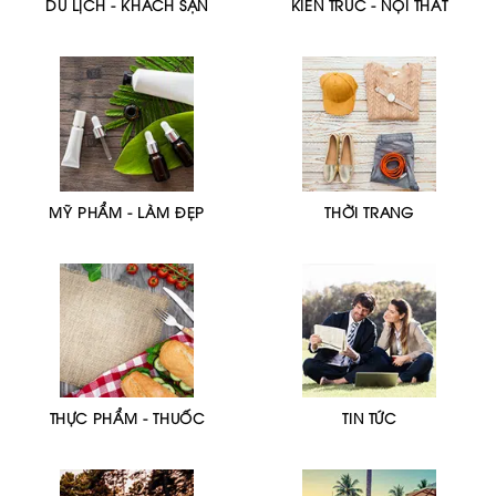
DU LỊCH - KHÁCH SẠN
KIẾN TRÚC - NỘI THẤT
MỸ PHẨM - LÀM ĐẸP
THỜI TRANG
THỰC PHẨM - THUỐC
TIN TỨC