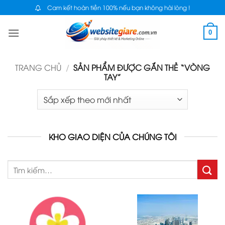
Bỏ
Cam kết hoàn tiền 100% nếu bạn không hài lòng !
qua
0
nội
dung
TRANG CHỦ
/
SẢN PHẨM ĐƯỢC GẮN THẺ “VÒNG
TAY”
KHO GIAO DIỆN CỦA CHÚNG TÔI
Tìm
kiếm: