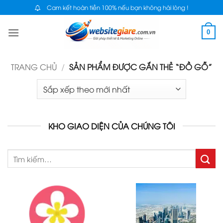
Bỏ
Cam kết hoàn tiền 100% nếu bạn không hài lòng !
qua
0
nội
dung
TRANG CHỦ
/
SẢN PHẨM ĐƯỢC GẮN THẺ “ĐỒ GỖ”
KHO GIAO DIỆN CỦA CHÚNG TÔI
Tìm
kiếm: