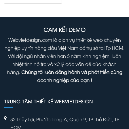
là:
tại
1,000,000 ₫.
là:
700,000 ₫.
CAM KẾT DEMO
Webvietdesign.com là dịch vụ thiết kế web chuyên
nghiệp uy tín hàng đầu Việt Nam có trụ sở tại Tp HCM.
Với đội ngũ nhân viên hơn 5 năm kinh nghiệm, luôn
nhiệt tình hỗ trợ và xử lý các vấn đề của khách
hàng.
Chúng tôi luôn đồng hành và phát triển cùng
doanh nghiệp của bạn !
TRUNG TÂM THIẾT KẾ WEBVIETDESIGN
32 Thủy Lợi, Phước Long A, Quận 9, TP Thủ Đức, TP.
HCM