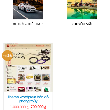
XE HƠI - THỂ THAO
KHUYẾN MÃI
-30%
Theme wordpress bán đồ
phong thủy
Giá
Giá
1,000,000
₫
700,000
₫
gốc
hiện