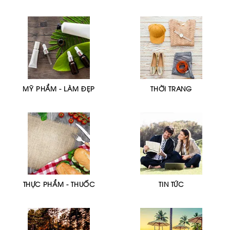
MỸ PHẨM - LÀM ĐẸP
THỜI TRANG
THỰC PHẨM - THUỐC
TIN TỨC