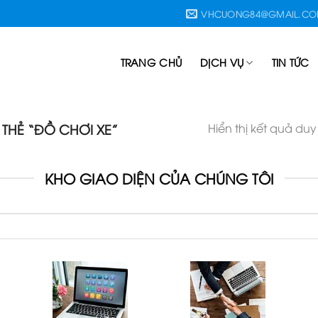
VHCUONG84@GMAIL.C
TRANG CHỦ
DỊCH VỤ
TIN TỨC
Hiển thị kết quả duy
HẺ “ĐỒ CHƠI XE”
KHO GIAO DIỆN CỦA CHÚNG TÔI