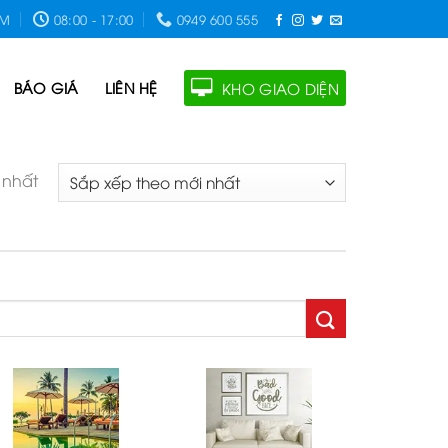
OM
08:00 - 17:00
0949 600 555
BÁO GIÁ
LIÊN HỆ
KHO GIAO DIỆN
 nhất