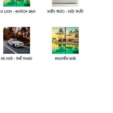
DU LỊCH - KHÁCH SẠN
KIẾN TRÚC - NỘI THẤT
XE HƠI - THỂ THAO
KHUYẾN MÃI