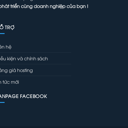
phát triển cùng doanh nghiệp của bạn !
Ỗ TRỢ
iên hệ
iều kiện và chính sách
ảng giá hosting
in tức mới
ANPAGE FACEBOOK