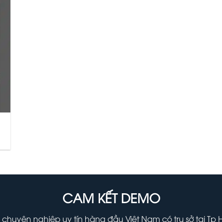
CAM KẾT DEMO
 chuyên nghiệp uy tín hàng đầu Việt Nam có trụ sở tại Tp