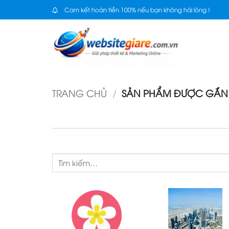
Bỏ
Cam kết hoàn tiền 100% nếu bạn không hài lòng !
qua
nội
dung
TRANG CHỦ
/
SẢN PHẨM ĐƯỢC GẮN T
Tìm
kiếm: