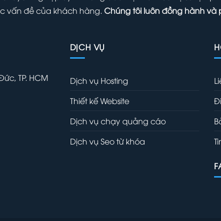
 các vấn đề của khách hàng.
Chúng tôi luôn đồng hành và 
DỊCH VỤ
H
 Đức, TP. HCM
Dịch vụ Hosting
L
Thiết kế Website
Đ
Dịch vụ chạy quảng cáo
B
Dịch vụ Seo từ khóa
T
F