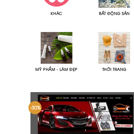
KHÁC
BẤT ĐỘNG SẢN
MỸ PHẨM - LÀM ĐẸP
THỜI TRANG
-30%