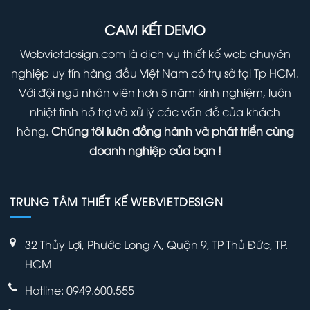
000 ₫.
700,000 ₫.
CAM KẾT DEMO
Webvietdesign.com là dịch vụ thiết kế web chuyên
nghiệp uy tín hàng đầu Việt Nam có trụ sở tại Tp HCM.
Với đội ngũ nhân viên hơn 5 năm kinh nghiệm, luôn
nhiệt tình hỗ trợ và xử lý các vấn đề của khách
hàng.
Chúng tôi luôn đồng hành và phát triển cùng
doanh nghiệp của bạn !
TRUNG TÂM THIẾT KẾ WEBVIETDESIGN
32 Thủy Lợi, Phước Long A, Quận 9, TP Thủ Đức, TP.
HCM
Hotline: 0949.600.555