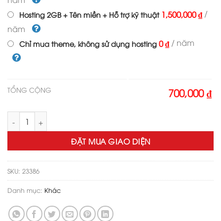
/
1,500,000 ₫
Hosting 2GB + Tên miền + Hỗ trợ kỹ thuật
năm
/ năm
0 ₫
Chỉ mua theme, không sử dụng hosting
TỔNG CỘNG
700,000 ₫
Theme wordpress siêu thị, tạp hóa , bách hóa số lượng
ĐẶT MUA GIAO DIỆN
SKU:
23386
Danh mục:
Khác