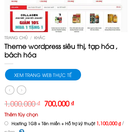
TRANG CHỦ
/
KHÁC
Theme wordpress siêu thị, tạp hóa ,
bách hóa
XEM TRANG WEB THỰC TẾ
Giá
Giá
1,000,000
₫
700,000
₫
gốc
hiện
Thêm tùy chọn
là:
tại
1,000,000 ₫.
là:
/
1,100,000 ₫
Hosting 1GB + Tên miền + Hỗ trợ kỹ thuật
700,000 ₫.
năm