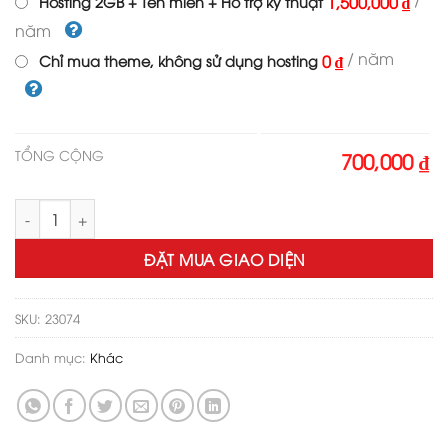
1,500,000 ₫
Hosting 2GB + Tên miền + Hỗ trợ kỹ thuật
năm
/ năm
0 ₫
Chỉ mua theme, không sử dụng hosting
TỔNG CỘNG
700,000 ₫
Theme wordpress nha khoa 05 số lượng
ĐẶT MUA GIAO DIỆN
SKU:
23074
Danh mục:
Khác