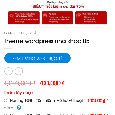
TRANG CHỦ
/
KHÁC
Theme wordpress nha khoa 05
XEM TRANG WEB THỰC TẾ
Giá
Giá
1,000,000
₫
700,000
₫
gốc
hiện
Thêm tùy chọn
là:
tại
1,000,000 ₫.
là:
/
1,100,000 ₫
Hosting 1GB + Tên miền + Hỗ trợ kỹ thuật
700,000 ₫.
năm
/