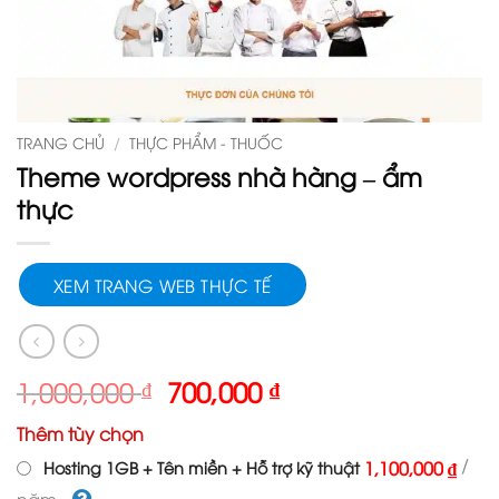
TRANG CHỦ
/
THỰC PHẨM - THUỐC
Theme wordpress nhà hàng – ẩm
thực
XEM TRANG WEB THỰC TẾ
Giá
Giá
1,000,000
₫
700,000
₫
gốc
hiện
Thêm tùy chọn
là:
tại
1,000,000 ₫.
là:
/
1,100,000 ₫
Hosting 1GB + Tên miền + Hỗ trợ kỹ thuật
700,000 ₫.