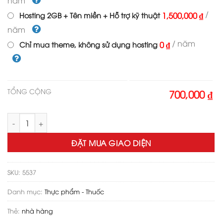
năm
/
1,500,000 ₫
Hosting 2GB + Tên miền + Hỗ trợ kỹ thuật
năm
/ năm
0 ₫
Chỉ mua theme, không sử dụng hosting
TỔNG CỘNG
700,000 ₫
Theme wordpress nhà hàng - ẩm thực số lượng
ĐẶT MUA GIAO DIỆN
SKU:
5537
Danh mục:
Thực phẩm - Thuốc
Thẻ:
nhà hàng