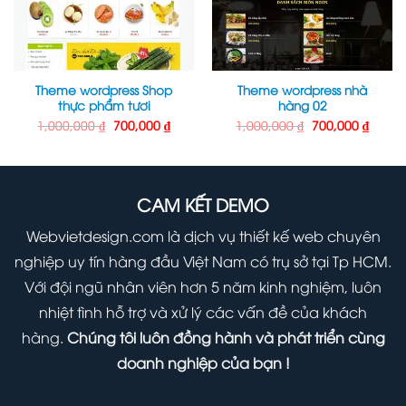
Theme wordpress Shop
Theme wordpress nhà
thực phẩm tươi
hàng 02
Giá
Giá
Giá
Giá
1,000,000
₫
700,000
₫
1,000,000
₫
700,000
₫
gốc
hiện
gốc
hiện
là:
tại
là:
tại
1,000,000 ₫.
là:
1,000,000 ₫.
là:
000 ₫.
700,000 ₫.
700,00
CAM KẾT DEMO
Webvietdesign.com là dịch vụ thiết kế web chuyên
nghiệp uy tín hàng đầu Việt Nam có trụ sở tại Tp HCM.
Với đội ngũ nhân viên hơn 5 năm kinh nghiệm, luôn
nhiệt tình hỗ trợ và xử lý các vấn đề của khách
hàng.
Chúng tôi luôn đồng hành và phát triển cùng
doanh nghiệp của bạn !