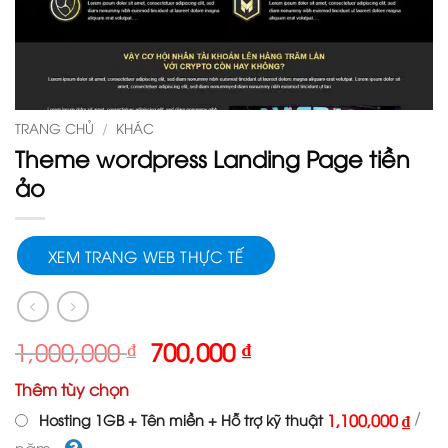
TRANG CHỦ
/
KHÁC
Theme wordpress Landing Page tiền
ảo
XEM TRANG WEB THỰC TẾ
Giá
Giá
1,000,000
₫
700,000
₫
gốc
hiện
Thêm tùy chọn
là:
tại
1,000,000 ₫.
là:
/
1,100,000 ₫
Hosting 1GB + Tên miền + Hỗ trợ kỹ thuật
700,000 ₫.