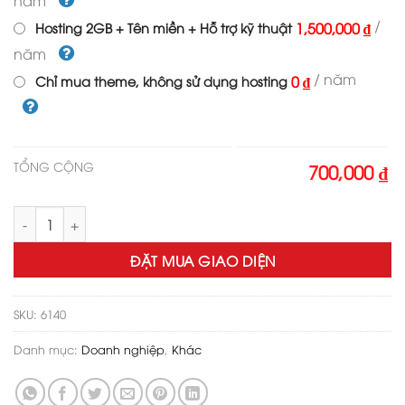
năm
/
1,500,000 ₫
Hosting 2GB + Tên miền + Hỗ trợ kỹ thuật
năm
/ năm
0 ₫
Chỉ mua theme, không sử dụng hosting
TỔNG CỘNG
700,000 ₫
Theme wordpress Landing Page tiền ảo số lượng
ĐẶT MUA GIAO DIỆN
SKU:
6140
Danh mục:
Doanh nghiệp
,
Khác