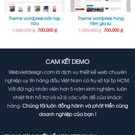
Theme wordpress bán tạp
Theme wordpress trung
hóa
tâm gia sư
Giá
Giá
Giá
Giá
1,000,000
₫
700,000
₫
1,000,000
₫
700,000
₫
gốc
hiện
gốc
hiện
là:
tại
là:
tại
1,000,000 ₫.
là:
1,000,000 ₫.
là:
000 ₫.
700,000 ₫.
700,00
CAM KẾT DEMO
Webvietdesign.com là dịch vụ thiết kế web chuyên
nghiệp uy tín hàng đầu Việt Nam có trụ sở tại Tp HCM.
Với đội ngũ nhân viên hơn 5 năm kinh nghiệm, luôn
nhiệt tình hỗ trợ và xử lý các vấn đề của khách
hàng.
Chúng tôi luôn đồng hành và phát triển cùng
doanh nghiệp của bạn !