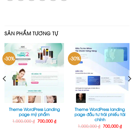
SẢN PHẨM TƯƠNG TỰ
-30%
-30%
Theme WordPress Landing
Theme WordPress landing
page mỹ phẩm
page đầu tư trái phiếu tài
chính
Giá
Giá
1,000,000
₫
700,000
₫
gốc
hiện
Giá
Giá
1,000,000
₫
700,000
₫
là:
tại
gốc
hiện
1,000,000 ₫.
là:
là:
tại