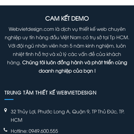
000 ₫.
700,000 ₫.
1,000,000 ₫.
là:
700,00
CAM KẾT DEMO
Webvietdesign.com là dịch vụ thiết kế web chuyên
nghiệp uy tín hàng đầu Việt Nam có trụ sở tại Tp HCM.
Với đội ngũ nhân viên hơn 5 năm kinh nghiệm, luôn
nhiệt tình hỗ trợ và xử lý các vấn đề của khách
hàng.
Chúng tôi luôn đồng hành và phát triển cùng
doanh nghiệp của bạn !
TRUNG TÂM THIẾT KẾ WEBVIETDESIGN
32 Thủy Lợi, Phước Long A, Quận 9, TP Thủ Đức, TP.
HCM
Hotline: 0949.600.555