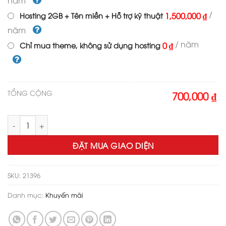
năm
/
1,500,000 ₫
Hosting 2GB + Tên miền + Hỗ trợ kỹ thuật
năm
/ năm
0 ₫
Chỉ mua theme, không sử dụng hosting
TỔNG CỘNG
700,000 ₫
Theme WordPress Landing page bột giảm cân số lượng
ĐẶT MUA GIAO DIỆN
SKU:
21396
Danh mục:
Khuyến mãi