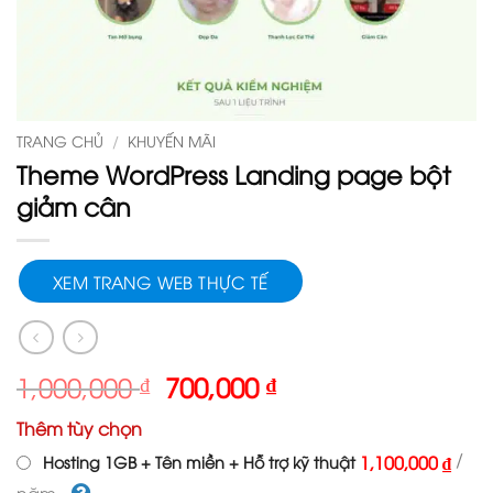
TRANG CHỦ
/
KHUYẾN MÃI
Theme WordPress Landing page bột
giảm cân
XEM TRANG WEB THỰC TẾ
Giá
Giá
1,000,000
₫
700,000
₫
gốc
hiện
Thêm tùy chọn
là:
tại
1,000,000 ₫.
là:
/
1,100,000 ₫
Hosting 1GB + Tên miền + Hỗ trợ kỹ thuật
700,000 ₫.