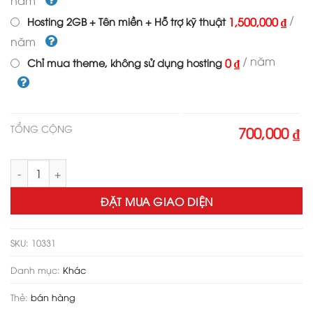
năm
/
1,500,000 ₫
Hosting 2GB + Tên miền + Hỗ trợ kỹ thuật
năm
/ năm
0 ₫
Chỉ mua theme, không sử dụng hosting
TỔNG CỘNG
700,000 ₫
Theme wordpress landing page bán đồng hồ 02 số lượng
ĐẶT MUA GIAO DIỆN
SKU:
10331
Danh mục:
Khác
Thẻ:
bán hàng