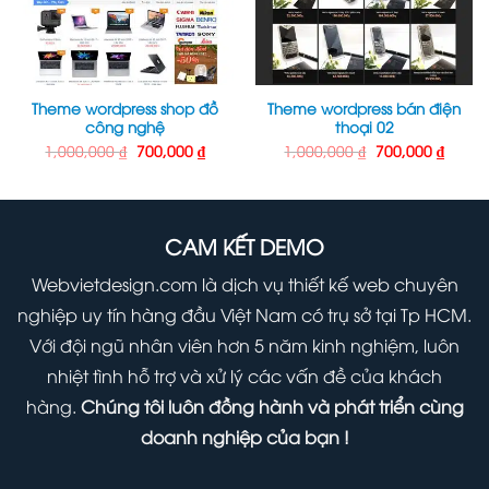
Theme wordpress shop đồ
Theme wordpress bán điện
công nghệ
thoại 02
Giá
Giá
Giá
Giá
1,000,000
₫
700,000
₫
1,000,000
₫
700,000
₫
gốc
hiện
gốc
hiện
là:
tại
là:
tại
1,000,000 ₫.
là:
1,000,000 ₫.
là:
000 ₫.
700,000 ₫.
700,00
CAM KẾT DEMO
Webvietdesign.com là dịch vụ thiết kế web chuyên
nghiệp uy tín hàng đầu Việt Nam có trụ sở tại Tp HCM.
Với đội ngũ nhân viên hơn 5 năm kinh nghiệm, luôn
nhiệt tình hỗ trợ và xử lý các vấn đề của khách
hàng.
Chúng tôi luôn đồng hành và phát triển cùng
doanh nghiệp của bạn !