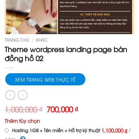
TRANG CHỦ
/
KHÁC
Theme wordpress landing page bán
đồng hồ 02
XEM TRANG WEB THỰC TẾ
Giá
Giá
1,000,000
₫
700,000
₫
gốc
hiện
Thêm tùy chọn
là:
tại
1,000,000 ₫.
là:
/
1,100,000 ₫
Hosting 1GB + Tên miền + Hỗ trợ kỹ thuật
700,000 ₫.