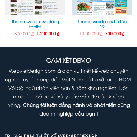
Theme wordpress giống
Theme wordpress tin tức
toplist
12
Giá
Giá
Giá
Giá
1,800,000
₫
1,200,000
₫
1,000,000
₫
700,000
₫
gốc
hiện
gốc
hiện
là:
tại
là:
tại
1,800,000 ₫.
là:
1,000,000 ₫.
là:
000 ₫.
1,200,000 ₫.
700,00
CAM KẾT DEMO
Webvietdesign.com là dịch vụ thiết kế web chuyên
nghiệp uy tín hàng đầu Việt Nam có trụ sở tại Tp HCM.
Với đội ngũ nhân viên hơn 5 năm kinh nghiệm, luôn
nhiệt tình hỗ trợ và xử lý các vấn đề của khách
hàng.
Chúng tôi luôn đồng hành và phát triển cùng
doanh nghiệp của bạn !
TRUNG TÂM THIẾT KẾ WEBVIETDESIGN