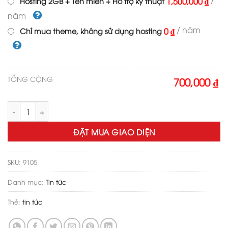
1,500,000 ₫
Hosting 2GB + Tên miền + Hỗ trợ kỹ thuật
năm
/ năm
0 ₫
Chỉ mua theme, không sử dụng hosting
TỔNG CỘNG
700,000 ₫
Theme wordpress flatsome tin tức 10 số lượng
ĐẶT MUA GIAO DIỆN
SKU:
9105
Danh mục:
Tin tức
Thẻ:
tin tức