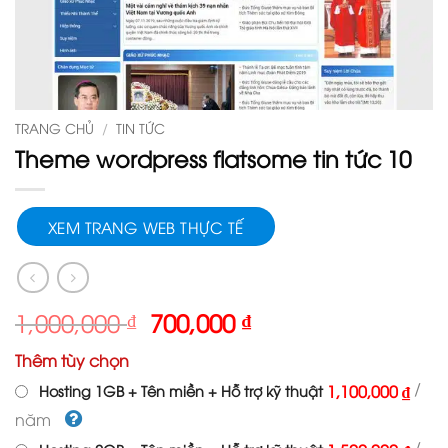
TRANG CHỦ
/
TIN TỨC
Theme wordpress flatsome tin tức 10
XEM TRANG WEB THỰC TẾ
Giá
Giá
1,000,000
₫
700,000
₫
gốc
hiện
Thêm tùy chọn
là:
tại
1,000,000 ₫.
là:
/
1,100,000 ₫
Hosting 1GB + Tên miền + Hỗ trợ kỹ thuật
700,000 ₫.
năm
/