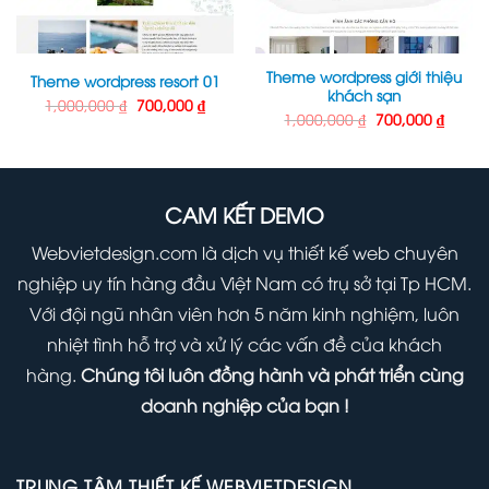
Theme wordpress giới thiệu
Theme wordpress resort 01
khách sạn
Giá
Giá
1,000,000
₫
700,000
₫
gốc
hiện
Giá
Giá
1,000,000
₫
700,000
₫
là:
tại
n
gốc
hiện
1,000,000 ₫.
là:
là:
tại
700,000 ₫.
1,000,000 ₫.
là:
0,000 ₫.
700,00
CAM KẾT DEMO
Webvietdesign.com là dịch vụ thiết kế web chuyên
nghiệp uy tín hàng đầu Việt Nam có trụ sở tại Tp HCM.
Với đội ngũ nhân viên hơn 5 năm kinh nghiệm, luôn
nhiệt tình hỗ trợ và xử lý các vấn đề của khách
hàng.
Chúng tôi luôn đồng hành và phát triển cùng
doanh nghiệp của bạn !
TRUNG TÂM THIẾT KẾ WEBVIETDESIGN