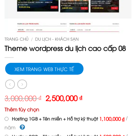
TRANG CHỦ
/
DU LỊCH - KHÁCH SẠN
Theme wordpress du lịch cao cấp 08
XEM TRANG WEB THỰC TẾ
Giá
Giá
3,000,000
₫
2,500,000
₫
gốc
hiện
Thêm tùy chọn
là:
tại
3,000,000 ₫.
là:
/
1,100,000 ₫
Hosting 1GB + Tên miền + Hỗ trợ kỹ thuật
2,500,000 ₫.
năm
/