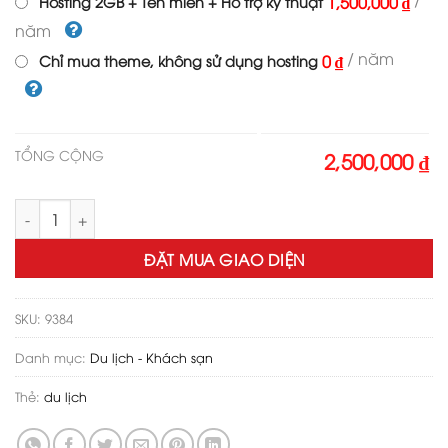
1,500,000 ₫
Hosting 2GB + Tên miền + Hỗ trợ kỹ thuật
năm
/ năm
0 ₫
Chỉ mua theme, không sử dụng hosting
TỔNG CỘNG
2,500,000 ₫
Theme wordpress du lịch cao cấp 08 số lượng
ĐẶT MUA GIAO DIỆN
SKU:
9384
Danh mục:
Du lịch - Khách sạn
Thẻ:
du lịch