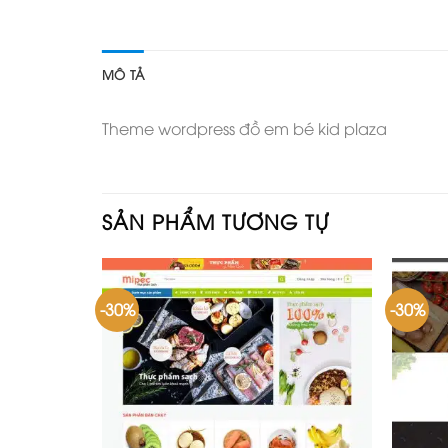
MÔ TẢ
Theme wordpress đồ em bé kid plaza
SẢN PHẨM TƯƠNG TỰ
-30%
-30%