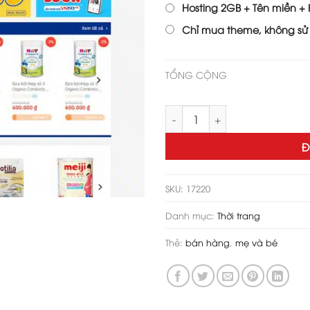
Hosting 2GB + Tên miền + H
Chỉ mua theme, không sử
TỔNG CỘNG
Theme wordpress đồ em bé ki
Đ
SKU:
17220
Danh mục:
Thời trang
Thẻ:
bán hàng
,
mẹ và bé