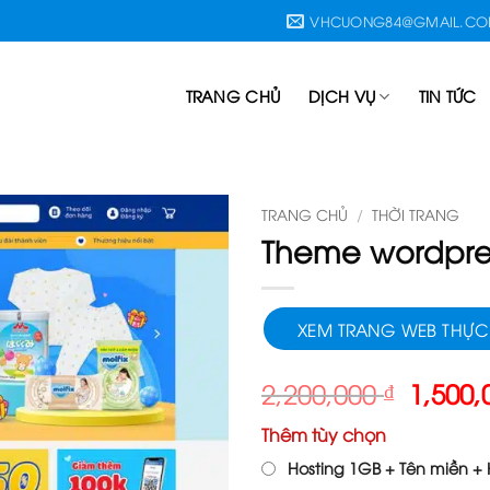
VHCUONG84@GMAIL.C
TRANG CHỦ
DỊCH VỤ
TIN TỨC
TRANG CHỦ
/
THỜI TRANG
Theme wordpres
XEM TRANG WEB THỰC
Giá
2,200,000
₫
1,500
gốc
Thêm tùy chọn
là:
2,200,
Hosting 1GB + Tên miền + H