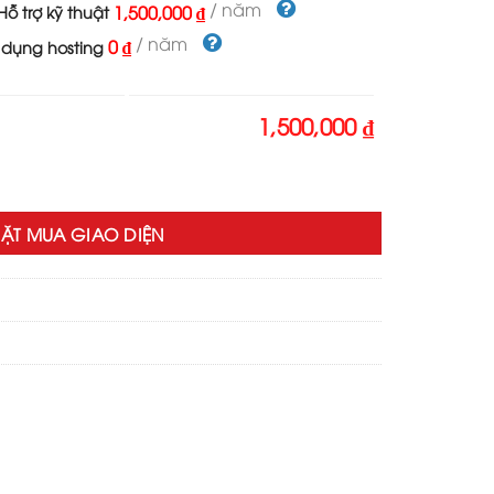
1,500,000 ₫.
/ năm
1,500,000 ₫
ỗ trợ kỹ thuật
/ năm
0 ₫
 dụng hosting
1,500,000 ₫
d plaza số lượng
ẶT MUA GIAO DIỆN