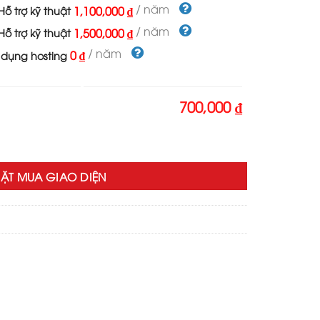
000 ₫.
là:
/ năm
1,100,000 ₫
ỗ trợ kỹ thuật
700,000 ₫.
/ năm
1,500,000 ₫
ỗ trợ kỹ thuật
/ năm
0 ₫
 dụng hosting
700,000 ₫
điện thoại 03 số lượng
ẶT MUA GIAO DIỆN