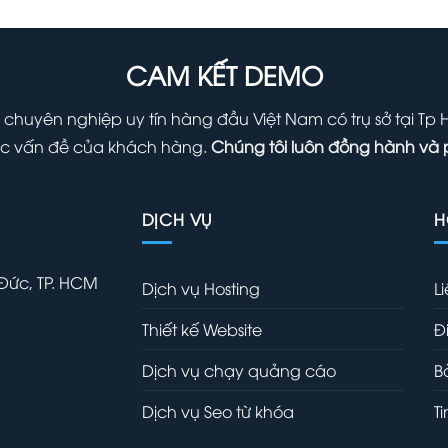
là:
tại
là:
t
1,000,000 ₫.
là:
1,000,000 
l
700,000 ₫.
7
CAM KẾT DEMO
 chuyên nghiệp uy tín hàng đầu Việt Nam có trụ sở tại Tp
 các vấn đề của khách hàng.
Chúng tôi luôn đồng hành và 
DỊCH VỤ
H
 Đức, TP. HCM
Dịch vụ Hosting
L
Thiết kế Website
Đ
Dịch vụ chạy quảng cáo
B
Dịch vụ Seo từ khóa
T