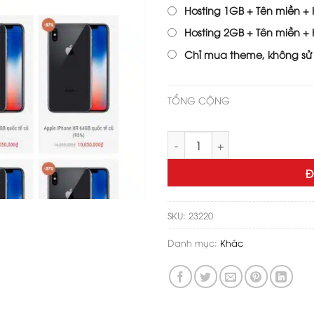
1,000,
Hosting 1GB + Tên miền + H
Hosting 2GB + Tên miền + H
Chỉ mua theme, không sử
TỔNG CỘNG
Theme wordpress dịch vụ sửa 
Đ
SKU:
23220
Danh mục:
Khác