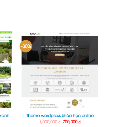
-30%
 xanh
Theme wordpress khóa học online
Giá
Giá
Giá
1,000,000
₫
700,000
₫
hiện
gốc
hiện