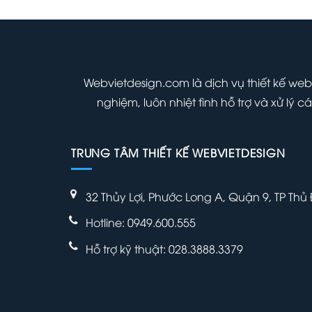
tại
là:
tại
000 ₫.
là:
1,000,000 ₫.
là:
700,000 ₫.
700,000 ₫.
Webvietdesign.com là dịch vụ thiết kế web
nghiệm, luôn nhiệt tình hỗ trợ và xử lý
TRUNG TÂM THIẾT KẾ WEBVIETDESIGN
32 Thủy Lợi, Phước Long A, Quận 9, TP Thủ
Hotline: 0949.600.555
Hỗ trợ kỹ thuật: 028.3888.3379