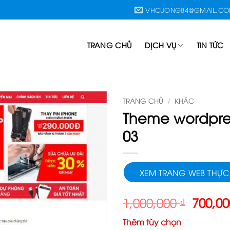
VHCUONG84@GMAIL.C
TRANG CHỦ
DỊCH VỤ
TIN TỨC
TRANG CHỦ
/
KHÁC
Theme wordpres
03
XEM TRANG WEB THỰC
Giá
1,000,000
₫
700,0
gốc
Thêm tùy chọn
là: