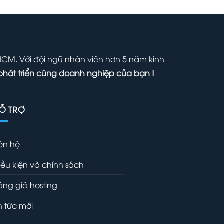
ại
là:
tại
₫.
à:
1,000,000 ₫.
là:
00,000 ₫.
700,000 ₫.
 HCM. Với đội ngũ nhân viên hơn 5 năm kinh
phát triển cùng doanh nghiệp của bạn !
Ỗ TRỢ
iên hệ
iều kiện và chính sách
ảng giá hosting
in tức mới