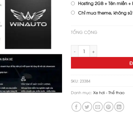
Hosting 2GB + Tên miền + H
Chỉ mua theme, không sử
TỔNG CỘNG
Theme wordpress bán xe hơi c
Đ
SKU:
23384
Danh mục:
Xe hơi - Thể thao