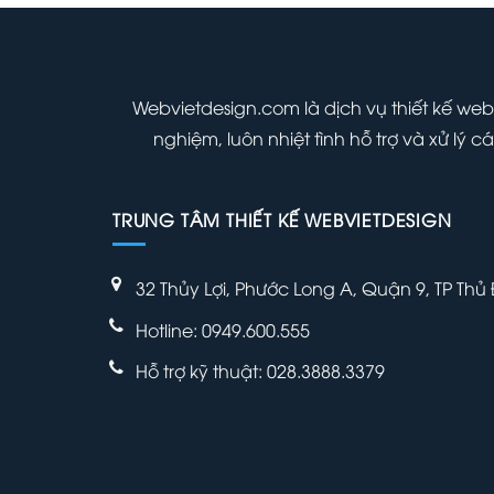
700,000 ₫.
000 ₫.
là:
700,000 ₫.
Webvietdesign.com là dịch vụ thiết kế web
nghiệm, luôn nhiệt tình hỗ trợ và xử lý
TRUNG TÂM THIẾT KẾ WEBVIETDESIGN
32 Thủy Lợi, Phước Long A, Quận 9, TP Thủ
Hotline: 0949.600.555
Hỗ trợ kỹ thuật: 028.3888.3379