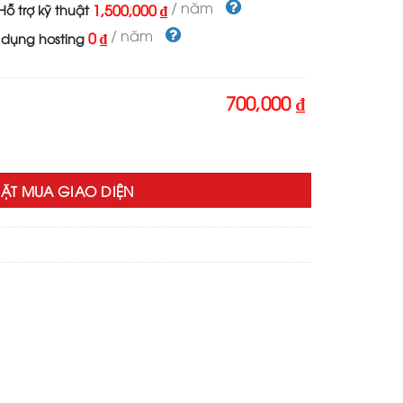
700,000 ₫.
/ năm
1,500,000 ₫
ỗ trợ kỹ thuật
/ năm
0 ₫
 dụng hosting
700,000 ₫
ũ số lượng
ẶT MUA GIAO DIỆN