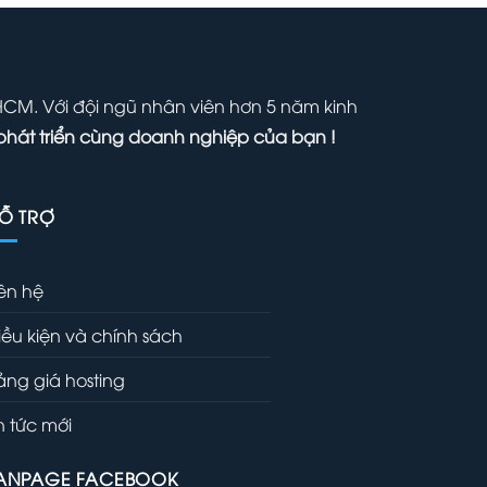
00,000 ₫.
1,000,000 ₫.
là:
700,000 ₫.
 HCM. Với đội ngũ nhân viên hơn 5 năm kinh
phát triển cùng doanh nghiệp của bạn !
Ỗ TRỢ
iên hệ
iều kiện và chính sách
ảng giá hosting
in tức mới
ANPAGE FACEBOOK