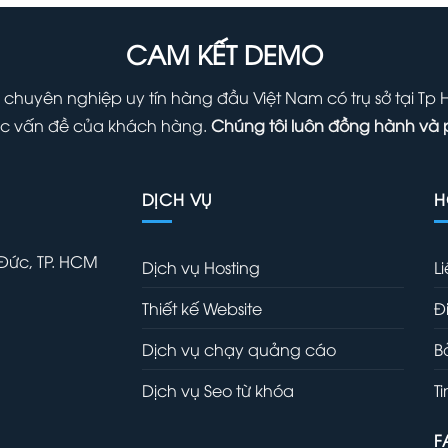
7
1,000,000 ₫.
là:
700,000 ₫.
CAM KẾT DEMO
 chuyên nghiệp uy tín hàng đầu Việt Nam có trụ sở tại Tp
 các vấn đề của khách hàng.
Chúng tôi luôn đồng hành và 
DỊCH VỤ
H
 Đức, TP. HCM
Dịch vụ Hosting
L
Thiết kế Website
Đ
Dịch vụ chạy quảng cáo
B
Dịch vụ Seo từ khóa
T
F