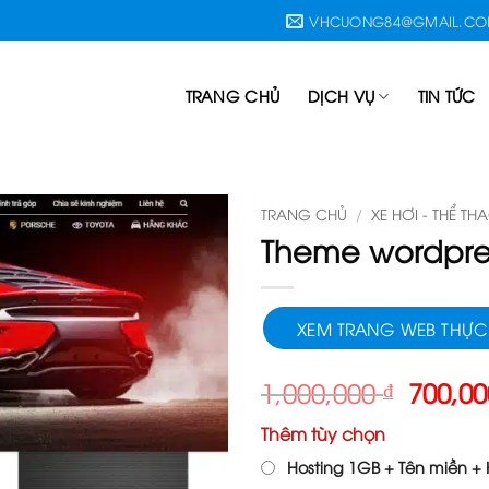
VHCUONG84@GMAIL.C
TRANG CHỦ
DỊCH VỤ
TIN TỨC
TRANG CHỦ
/
XE HƠI - THỂ TH
Theme wordpres
XEM TRANG WEB THỰC
Giá
1,000,000
₫
700,0
gốc
Thêm tùy chọn
là:
1,000,
Hosting 1GB + Tên miền + H