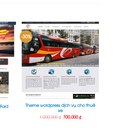
-30%
Theme wordpress dịch vụ cho thuê
 Ford
xe
Giá
hiện
Giá
Giá
1,000,000
₫
700,000
₫
ại
gốc
hiện
₫.
à:
là:
tại