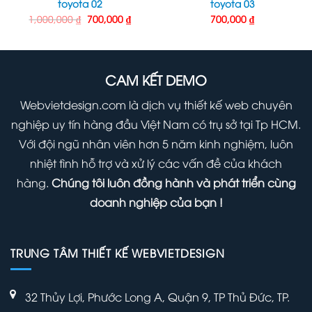
toyota 02
toyota 03
Giá
Giá
1,000,000
₫
700,000
₫
700,000
₫
gốc
hiện
là:
tại
1,000,000 ₫.
là:
000 ₫.
700,000 ₫.
CAM KẾT DEMO
Webvietdesign.com là dịch vụ thiết kế web chuyên
nghiệp uy tín hàng đầu Việt Nam có trụ sở tại Tp HCM.
Với đội ngũ nhân viên hơn 5 năm kinh nghiệm, luôn
nhiệt tình hỗ trợ và xử lý các vấn đề của khách
hàng.
Chúng tôi luôn đồng hành và phát triển cùng
doanh nghiệp của bạn !
TRUNG TÂM THIẾT KẾ WEBVIETDESIGN
32 Thủy Lợi, Phước Long A, Quận 9, TP Thủ Đức, TP.