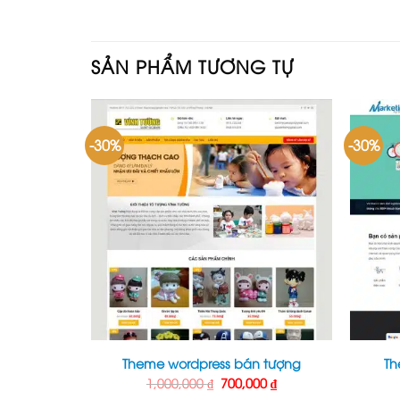
SẢN PHẨM TƯƠNG TỰ
-30%
-30%
n – Mẫu
Theme wordpress bán tượng
Th
ho doanh
Giá
Giá
1,000,000
₫
700,000
₫
gốc
hiện