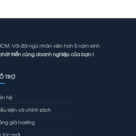
ại
là:
tại
₫.
à:
1,000,000 ₫.
là:
00,000 ₫.
700,000 ₫.
 HCM. Với đội ngũ nhân viên hơn 5 năm kinh
phát triển cùng doanh nghiệp của bạn !
Ỗ TRỢ
iên hệ
iều kiện và chính sách
ảng giá hosting
in tức mới