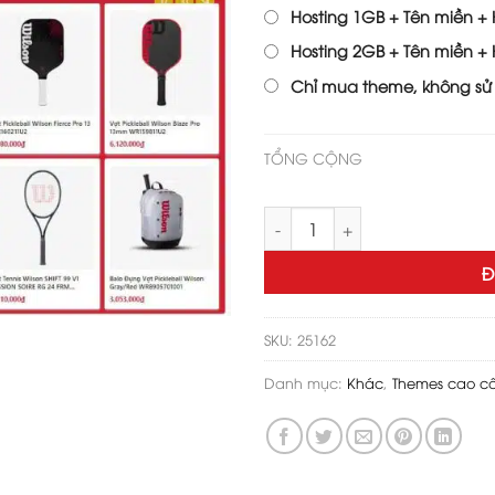
2,200,
Hosting 1GB + Tên miền + H
Hosting 2GB + Tên miền + H
Chỉ mua theme, không sử
TỔNG CỘNG
Theme wordpress bán vợt, phụ
Đ
SKU:
25162
Danh mục:
Khác
,
Themes cao c