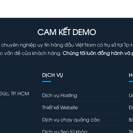
là:
tại
là:
t
1,000,000 ₫.
là:
1,000,000 
l
700,000 ₫.
7
CAM KẾT DEMO
 chuyên nghiệp uy tín hàng đầu Việt Nam có trụ sở tại Tp
 các vấn đề của khách hàng.
Chúng tôi luôn đồng hành và 
DỊCH VỤ
H
 Đức, TP. HCM
Dịch vụ Hosting
L
Thiết kế Website
Đ
Dịch vụ chạy quảng cáo
B
Dịch vụ Seo từ khóa
T