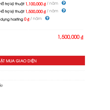
000 ₫.
là:
/ năm
1,100,000 ₫
ỗ trợ kỹ thuật
1,500,000 ₫.
/ năm
1,500,000 ₫
ỗ trợ kỹ thuật
/ năm
0 ₫
 dụng hosting
1,500,000 ₫
 kiện pickeball số lượng
ẶT MUA GIAO DIỆN
ấp