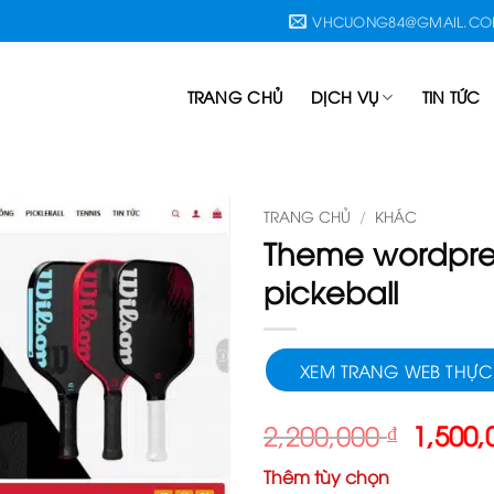
VHCUONG84@GMAIL.C
TRANG CHỦ
DỊCH VỤ
TIN TỨC
TRANG CHỦ
/
KHÁC
Theme wordpres
pickeball
XEM TRANG WEB THỰC
Giá
2,200,000
₫
1,500
gốc
Thêm tùy chọn
là: