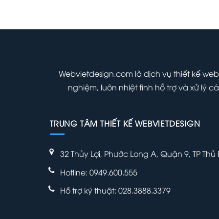
là:
tại
Giá
00
₫
1,000,000 ₫.
là:
hiện
700,000 ₫.
tại
000 ₫.
là:
700,000 ₫.
Webvietdesign.com là dịch vụ thiết kế web
nghiệm, luôn nhiệt tình hỗ trợ và xử lý
TRUNG TÂM THIẾT KẾ WEBVIETDESIGN
32 Thủy Lợi, Phước Long A, Quận 9, TP Thủ
Hotline: 0949.600.555
Hỗ trợ kỹ thuật: 028.3888.3379