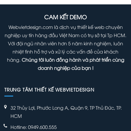
1,000,000 ₫.
là:
1,000,000 ₫.
là:
000 ₫.
700,000 ₫.
700,00
CAM KẾT DEMO
Webvietdesign.com là dịch vụ thiết kế web chuyên
nghiệp uy tín hàng đầu Việt Nam có trụ sở tại Tp HCM.
Với đội ngũ nhân viên hơn 5 năm kinh nghiệm, luôn
nhiệt tình hỗ trợ và xử lý các vấn đề của khách
hàng.
Chúng tôi luôn đồng hành và phát triển cùng
doanh nghiệp của bạn !
TRUNG TÂM THIẾT KẾ WEBVIETDESIGN
32 Thủy Lợi, Phước Long A, Quận 9, TP Thủ Đức, TP.
HCM
Hotline: 0949.600.555