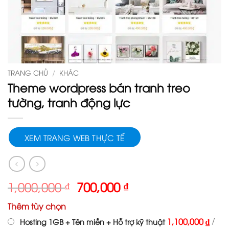
TRANG CHỦ
/
KHÁC
Theme wordpress bán tranh treo
tường, tranh động lực
XEM TRANG WEB THỰC TẾ
Giá
Giá
1,000,000
₫
700,000
₫
gốc
hiện
Thêm tùy chọn
là:
tại
1,000,000 ₫.
là:
/
1,100,000 ₫
Hosting 1GB + Tên miền + Hỗ trợ kỹ thuật