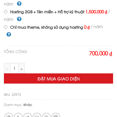
700,000 ₫.
năm
/
1,500,000 ₫
Hosting 2GB + Tên miền + Hỗ trợ kỹ thuật
năm
/ năm
0 ₫
Chỉ mua theme, không sử dụng hosting
TỔNG CỘNG
700,000 ₫
Theme wordpress bán tranh treo tường, tranh động lực số lượ
ĐẶT MUA GIAO DIỆN
SKU:
22973
Danh mục:
Khác