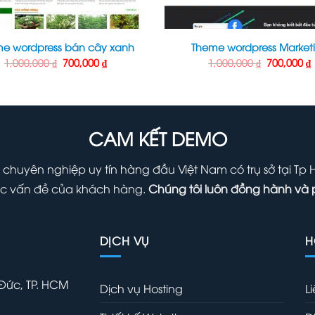
e wordpress bán cây xanh
Theme wordpress Market
Giá
Giá
Giá
1,000,000
₫
700,000
₫
1,000,000
₫
700,000
₫
gốc
hiện
gốc
là:
tại
là:
t
1,000,000 ₫.
là:
1,000,000 
l
700,000 ₫.
7
CAM KẾT DEMO
 chuyên nghiệp uy tín hàng đầu Việt Nam có trụ sở tại Tp
 các vấn đề của khách hàng.
Chúng tôi luôn đồng hành và 
DỊCH VỤ
H
 Đức, TP. HCM
Dịch vụ Hosting
L