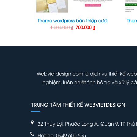
ồ gốm
Theme wordpress bán thiệp cưới
Them
Giá
Giá
Giá
00
₫
1,000,000
₫
700,000
₫
hiện
gốc
hiện
tại
là:
tại
000 ₫.
là:
1,000,000 ₫.
là:
700,000 ₫.
700,000 ₫.
Webvietdesign.com là dịch vụ thiết kế web
nghiệm, luôn nhiệt tình hỗ trợ và xử lý
TRUNG TÂM THIẾT KẾ WEBVIETDESIGN
32 Thủy Lợi, Phước Long A, Quận 9, TP Thủ
Hotline: 0949.600.555