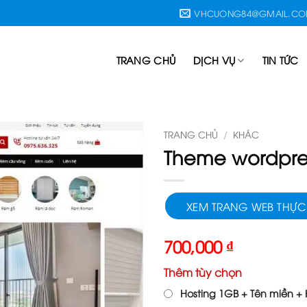
VHCUONG84@GMAIL.C
TRANG CHỦ
DỊCH VỤ
TIN TỨC
TRANG CHỦ
/
KHÁC
Theme wordpre
XEM TRANG WEB THỰC
700,000
₫
Thêm tùy chọn
Hosting 1GB + Tên miền + H