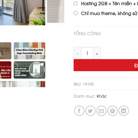
Hosting 2GB + Tên miền + H
Chỉ mua theme, không sử
TỔNG CỘNG
Theme wordpress bán rèm cử
Đ
SKU:
19195
Danh mục:
Khác