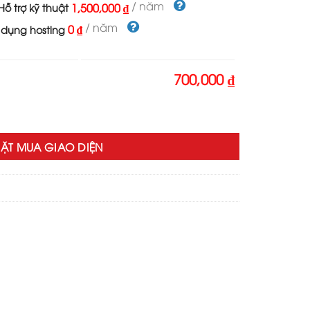
/ năm
1,500,000 ₫
ỗ trợ kỹ thuật
/ năm
0 ₫
 dụng hosting
700,000 ₫
a đẹp số lượng
ẶT MUA GIAO DIỆN