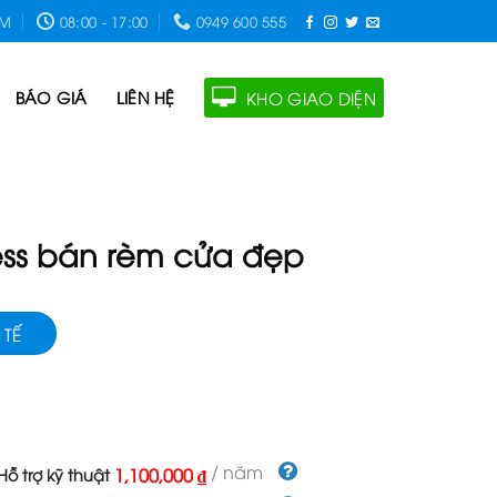
OM
08:00 - 17:00
0949 600 555
BÁO GIÁ
LIÊN HỆ
KHO GIAO DIỆN
ss bán rèm cửa đẹp
 TẾ
/ năm
1,100,000 ₫
ỗ trợ kỹ thuật