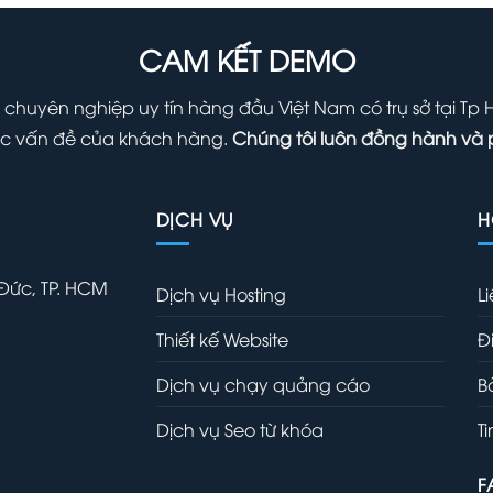
700,000 ₫.
7
CAM KẾT DEMO
 chuyên nghiệp uy tín hàng đầu Việt Nam có trụ sở tại Tp
 các vấn đề của khách hàng.
Chúng tôi luôn đồng hành và 
DỊCH VỤ
H
 Đức, TP. HCM
Dịch vụ Hosting
L
Thiết kế Website
Đ
Dịch vụ chạy quảng cáo
B
Dịch vụ Seo từ khóa
T
F