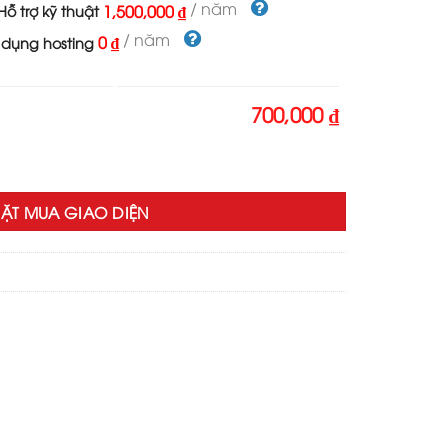
700,000 ₫.
/ năm
1,500,000 ₫
ỗ trợ kỹ thuật
/ năm
0 ₫
 dụng hosting
700,000 ₫
 số lượng
ẶT MUA GIAO DIỆN