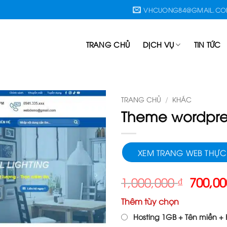
VHCUONG84@GMAIL.C
TRANG CHỦ
DỊCH VỤ
TIN TỨC
TRANG CHỦ
/
KHÁC
Theme wordpre
XEM TRANG WEB THỰC
Giá
1,000,000
₫
700,0
gốc
Thêm tùy chọn
là:
1,000,
Hosting 1GB + Tên miền + H