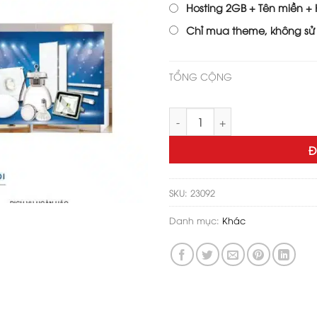
Hosting 2GB + Tên miền + H
Chỉ mua theme, không sử
TỔNG CỘNG
Theme wordpress bán đèn led
Đ
SKU:
23092
Danh mục:
Khác