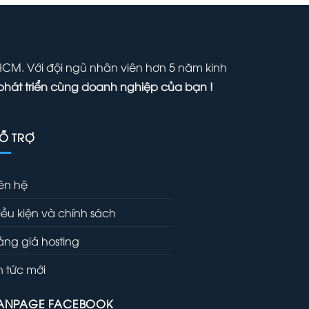
00,000 ₫.
700,000 ₫.
 HCM. Với đội ngũ nhân viên hơn 5 năm kinh
phát triển cùng doanh nghiệp của bạn !
Ỗ TRỢ
iên hệ
iều kiện và chính sách
ảng giá hosting
in tức mới
ANPAGE FACEBOOK