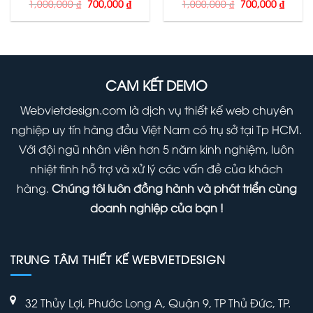
Giá
Giá
Giá
Giá
1,000,000
₫
700,000
₫
1,000,000
₫
700,000
₫
gốc
hiện
gốc
hiện
là:
tại
là:
tại
1,000,000 ₫.
là:
1,000,000 ₫.
là:
700,000 ₫.
700,00
CAM KẾT DEMO
Webvietdesign.com là dịch vụ thiết kế web chuyên
nghiệp uy tín hàng đầu Việt Nam có trụ sở tại Tp HCM.
Với đội ngũ nhân viên hơn 5 năm kinh nghiệm, luôn
nhiệt tình hỗ trợ và xử lý các vấn đề của khách
hàng.
Chúng tôi luôn đồng hành và phát triển cùng
doanh nghiệp của bạn !
TRUNG TÂM THIẾT KẾ WEBVIETDESIGN
32 Thủy Lợi, Phước Long A, Quận 9, TP Thủ Đức, TP.