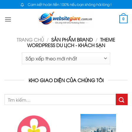
Bỏ
Cam kết hoàn tiền 100% nếu bạn không hài lòng !
qua
0
nội
dung
TRANG CHỦ
/
SẢN PHẨM BRAND
/
THEME
WORDPRESS DU LỊCH - KHÁCH SẠN
KHO GIAO DIỆN CỦA CHÚNG TÔI
Tìm
kiếm: