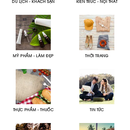
DU LỊCH - KHÁCH SẠN
KIẾN TRÚC - NỘI THẤT
MỸ PHẨM - LÀM ĐẸP
THỜI TRANG
THỰC PHẨM - THUỐC
TIN TỨC