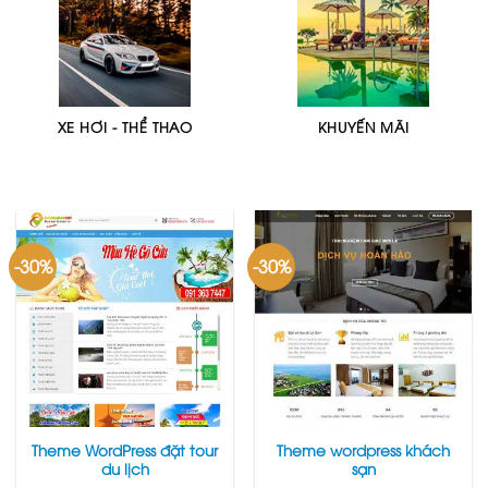
XE HƠI - THỂ THAO
KHUYẾN MÃI
-30%
-30%
Theme WordPress đặt tour
Theme wordpress khách
du lịch
sạn